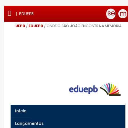
Ir
Ir
Ir
Ir
searc

mo
|
EDUEPB
para
para
para
para
o
o
a
o
conteúdo
menu
busca
rodapé
UEPB
/
EDUEPB
/
ONDE O SÃO JOÃO ENCONTRA A MEMÓRIA
Início
Lançamentos