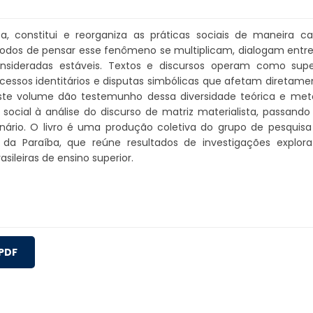
a, constitui e reorganiza as práticas sociais de maneira c
os de pensar esse fenômeno se multiplicam, dialogam entre si
consideradas estáveis. Textos e discursos operam como supe
cessos identitários e disputas simbólicas que afetam diretamen
ste volume dão testemunho dessa diversidade teórica e meto
social à análise do discurso de matriz materialista, passando
inário. O livro é uma produção coletiva do grupo de pesquis
l da Paraíba, que reúne resultados de investigações explor
rasileiras de ensino superior.
 PDF