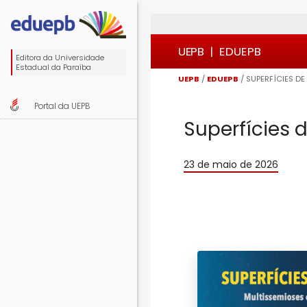
Ir
Ir
Ir
Ir
para
para
para
para

o
o
a
o
UEPB
|
EDUEPB
Editora da Universidade
conteúdo
menu
busca
rodapé
Estadual da Paraíba
UEPB
/
EDUEPB
/
SUPERFÍCIES DE
Portal da UEPB
Superfícies 
23 de maio de 2026