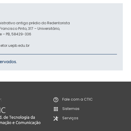
trativo antigo prédio do Redentorista
Francisco Pinto, 317 – Universitário,
 – PB, 58429-336
etor.uepb.edu.br
servados.
Fale com a CTIC
:
Sistemas
Serviços