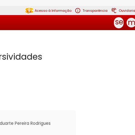
Acesso à Informação
Transparência
Ouvidori
sear
m
rsividades
duarte Pereira Rodrigues