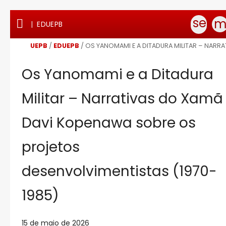
Ir
Ir
Ir
Ir
sear

m
|
EDUEPB
para
para
para
para
o
o
a
o
conteúdo
menu
busca
rodapé
UEPB
/
EDUEPB
/
OS YANOMAMI E A DITADURA MILITAR – NARR
Os Yanomami e a Ditadura
Militar – Narrativas do Xamã
Davi Kopenawa sobre os
projetos
desenvolvimentistas (1970-
1985)
15 de maio de 2026