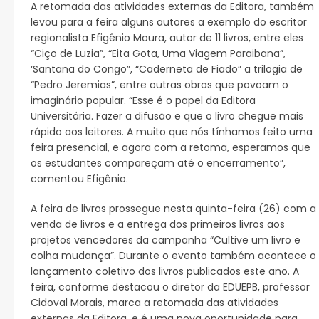
A retomada das atividades externas da Editora, também
levou para a feira alguns autores a exemplo do escritor
regionalista Efigênio Moura, autor de 11 livros, entre eles
“Ciço de Luzia”, “Eita Gota, Uma Viagem Paraibana”,
‘Santana do Congo”, “Caderneta de Fiado” a trilogia de
“Pedro Jeremias”, entre outras obras que povoam o
imaginário popular. “Esse é o papel da Editora
Universitária. Fazer a difusão e que o livro chegue mais
rápido aos leitores. A muito que nós tínhamos feito uma
feira presencial, e agora com a retoma, esperamos que
os estudantes compareçam até o encerramento”,
comentou Efigênio.
A feira de livros prossegue nesta quinta-feira (26) com a
venda de livros e a entrega dos primeiros livros aos
projetos vencedores da campanha “Cultive um livro e
colha mudança”. Durante o evento também acontece o
lançamento coletivo dos livros publicados este ano. A
feira, conforme destacou o diretor da EDUEPB, professor
Cidoval Morais, marca a retomada das atividades
externas da Editora, e é uma nova oportunidade para