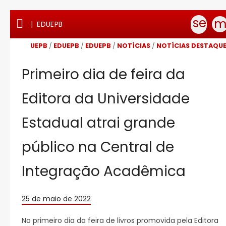
Ir
Ir
Ir
Ir
sear

m
|
EDUEPB
para
para
para
para
o
o
a
o
conteúdo
menu
busca
rodapé
UEPB
/
EDUEPB
/
EDUEPB
/
NOTÍCIAS
/
NOTÍCIAS DESTAQU
Primeiro dia de feira da
Editora da Universidade
Estadual atrai grande
público na Central de
Integração Acadêmica
25 de maio de 2022
No primeiro dia da feira de livros promovida pela Editora